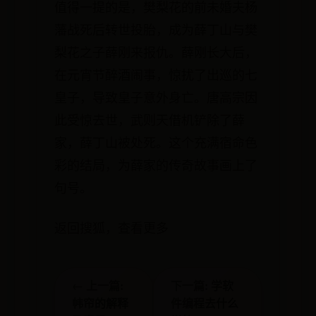
值得一提的是，樊梨花的前未婚夫杨
藩战死后转世投胎，成为薛丁山与樊
梨花之子薛刚来报仇。薛刚长大后，
在元宵节醉酒闹事，惊扰了出巡的七
皇子，导致皇子意外身亡。唐高宗因
此受惊去世，武则天借机铲除了薛
家，薛丁山被处死。这个充满宿命色
彩的结局，为薛家的传奇故事画上了
句号。
返回搜狐，查看更多
← 上一篇:
下一篇: 学软
帏帘的解释
件编程去什么