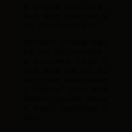
梦，还有窦仙童、陈金定、薛金莲、
窦一虎、薛应龙、罗通之子罗章、薛
丁山、尉迟宝林之子尉迟青山等。
在征西过程中，他们与截教门徒展开
智谋、武力、兵阵、法术的全面较
量。最终在王禅老祖、王敖老祖、轩
辕老祖、谢应登、孙膑、八仙、梨山
老母、金刀圣母、桃花圣母等阐教神
仙，以及善财童子（红孩儿）和弥勒
佛的帮助下，大破西凉军，斩杀苏宝
同、铁板道人、飞钹禅师等强敌，凯
旋而归。