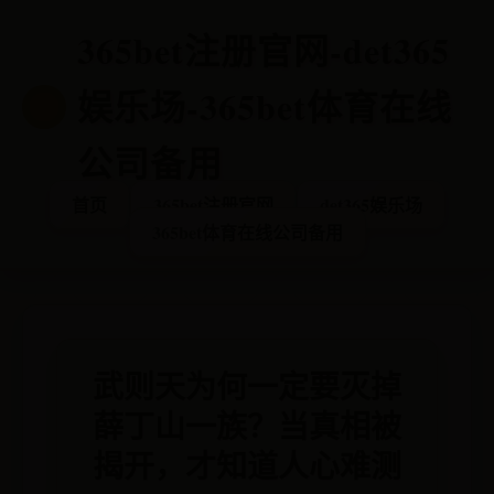
365bet注册官网-det365
娱乐场-365bet体育在线
公司备用
首页
365bet注册官网
det365娱乐场
365bet体育在线公司备用
武则天为何一定要灭掉
薛丁山一族？当真相被
揭开，才知道人心难测