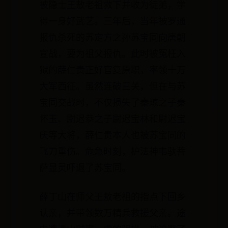
被隐士王敖老祖救下并收为徒弟，学
得一身好武艺。三年后，当年被罗通
报仇杀死的苏定方之孙苏宝同向唐朝
宣战，要为祖父报仇。此时被冤枉入
狱的薛仁贵正好官复原职，率领十万
大军西征。虽然连破三关，但在与苏
宝同交战时，不仅损失了秦琼之子秦
怀玉、尉迟恭之子尉迟宝林和尉迟宝
庆等大将，薛仁贵本人也被苏宝同的
飞刀重伤。危急时刻，护法神韦驮菩
萨显灵吓退了苏宝同。
薛丁山在师父王敖老祖的指点下回乡
认亲，并带领数万精兵救援父亲。途