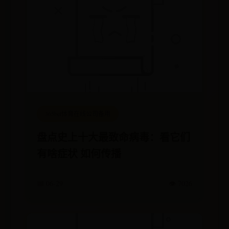
365bet体育在线公司备用
盘点史上十大最致命病毒：看它们
有啥症状 如何传播
📅 06-29
👁️ 7026