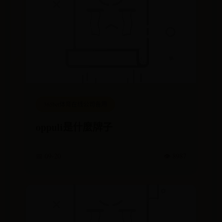
365bet体育在线公司备用
oppuli是什麼牌子
📅 09-20
👁️ 8987