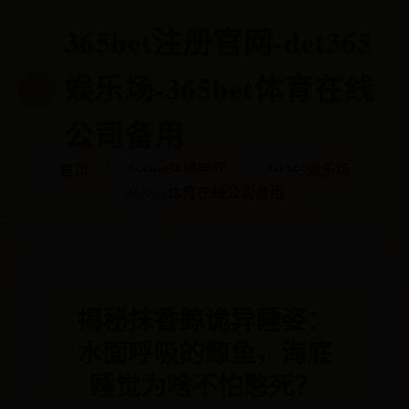
365bet注册官网-det365
娱乐场-365bet体育在线
公司备用
首页
365bet注册官网
det365娱乐场
365bet体育在线公司备用
揭秘抹香鲸诡异睡姿：
水面呼吸的鲸鱼，海底
睡觉为啥不怕憋死？