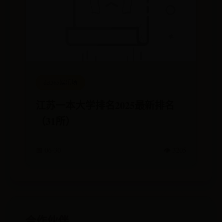
det365娱乐场
江苏一本大学排名2025最新排名
（31所）
📅 06-30
👁️ 3205
合作伙伴