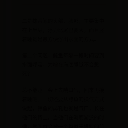
二是抹香鲸的头部、肺部，主要集中
在上半身，浮力比尾巴要大，而且竖
着睡觉是最方便浮出水面的方式。
第二个问题，鲸鱼每隔一段时间要到
水面呼吸，为啥在海底睡觉不会憋
死？
总不能睡一会上去喘口气，回来再接
着睡吧。一切还要从鲸鱼的换气方式
说起，鲸鱼的鼻孔也就是气口，长在
他们的背上。当他们在海底游泳的时
候，气孔就会被一个类似于眼睑的肌