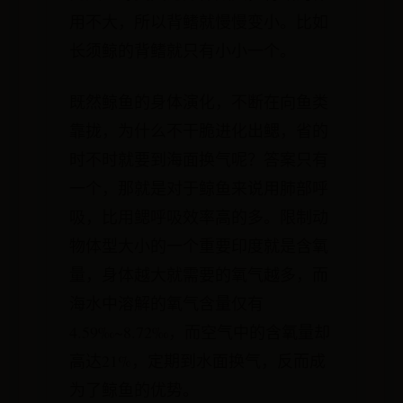
用不大，所以背鳍就慢慢变小。比如
长须鲸的背鳍就只有小小一个。
既然鲸鱼的身体演化，不断在向鱼类
靠拢，为什么不干脆进化出鳃，省的
时不时就要到海面换气呢？答案只有
一个，那就是对于鲸鱼来说用肺部呼
吸，比用鳃呼吸效率高的多。限制动
物体型大小的一个重要印度就是含氧
量，身体越大就需要的氧气越多，而
海水中溶解的氧气含量仅有
4.59‰~8.72‰，而空气中的含氧量却
高达21%，定期到水面换气，反而成
为了鲸鱼的优势。